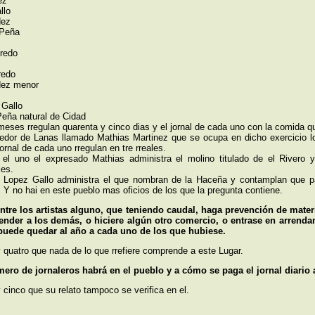
ez
llo
dez
 Peña
redo
redo
dez menor
Gallo
Peña natural de Cidad
meses rregulan quarenta y cinco dias y el jornal de cada uno con la comida qu
edor de Lanas llamado Mathias Martinez que se ocupa en dicho exercicio lo
jornal de cada uno rregulan en tre rreales.
 el uno el expresado Mathias administra el molino titulado de el Rivero y
les.
o Lopez Gallo administra el que nombran de la Haceña y contamplan que pag
. Y no hai en este pueblo mas oficios de los que la pregunta contiene.
entre los artistas alguno, que teniendo caudal, haga prevención de mater
vender a los demás, o hiciere algún otro comercio, o entrase en arrendam
puede quedar al año a cada uno de los que hubiese.
 y quatro que nada de lo que rrefiere comprende a este Lugar.
ero de jornaleros habrá en el pueblo y a cómo se paga el jornal diario 
 y cinco que su relato tampoco se verifica en el.