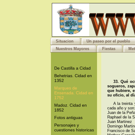
Situacion
Un paseo por el pueblo
Nuestros Mayores
Fiestas
Met
De Castilla a Cidad
Behetrias. Cidad en
1352
33. Qué oc
sogueros, zapa
Marques de
que hubiere, e
Ensenada. Cidad en
su oficio, al d
1752
A la treinta
Madoz. Cidad en
cada año y son
1852
Juan de la Peñ
Raphael de la 
Fotos antiguas
Juan Martinez
Personajes y
Domingo Marti
cuestiones historicas
Francisco de S